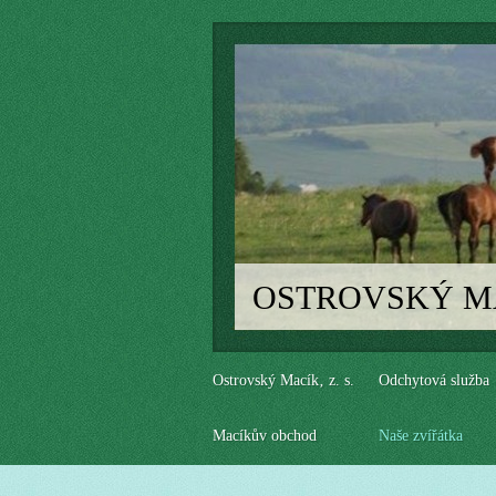
OSTROVSKÝ MAC
Ostrovský Macík‚ z. s.
Odchytová služba
Macíkův obchod
Naše zvířátka