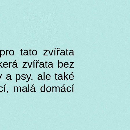
ro tato zvířata
kerá zvířata bez
 a psy, ale také
ící, malá domácí