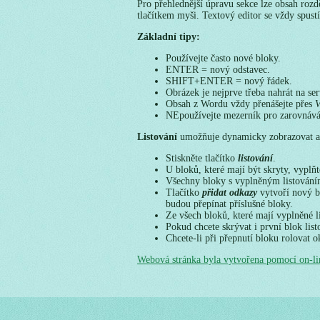
Pro přehlednější úpravu sekce lze obsah rozd
tlačítkem myši. Textový editor se vždy spust
Základní tipy:
Používejte často nové bloky.
ENTER = nový odstavec.
SHIFT+ENTER = nový řádek.
Obrázek je nejprve třeba nahrát na se
Obsah z Wordu vždy přenášejte přes
V
NEpoužívejte mezerník pro zarovnává
Listování
umožňuje dynamicky zobrazovat a 
Stiskněte tlačítko
listování
.
U bloků, které mají být skryty, vyplň
Všechny bloky s vyplněným listování
Tlačítko
přidat odkazy
vytvoří nový b
budou přepínat příslušné bloky.
Ze všech bloků, které mají vyplněné l
Pokud chcete skrývat i první blok lis
Chcete-li při přepnutí bloku rolovat o
Webová stránka byla vytvořena pomocí on-l