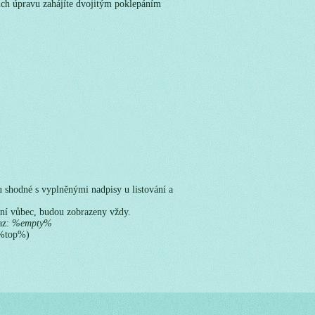
jich úpravu zahájíte dvojitým poklepáním
 shodné s vyplněnými nadpisy u listování a
ání vůbec, budou zobrazeny vždy.
az:
%empty%
á%top%)