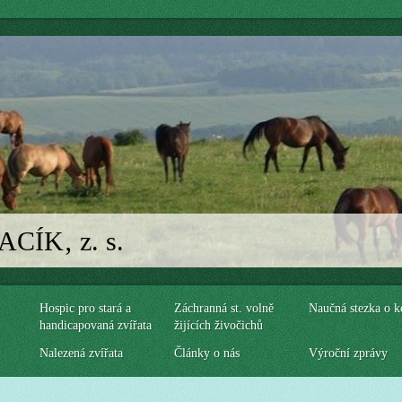
ÍK‚ z. s.
Hospic pro stará a
Záchranná st. volně
Naučná stezka o k
handicapovaná zvířata
žijících živočichů
Nalezená zvířata
Články o nás
Výroční zprávy