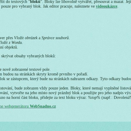
ělit do textových "
bloků
". Bloky lze libovolně vytvářet, přesouvat a mazat. Je
í pouze pro vybraný blok. Jak editor pracuje, naleznete ve
videoukázce
.
rver přes
Vložit obrázek
a
Správce souborů
.
ložit z Wordu
.
ní objektů.
skrývat obsahy vybraných bloků:
te nově zobrazené textové pole.
m budou na stránkách skryty kromě prvního v pořadí.
lok se zástupcem, který bude na stránkách nahrazen odkazy. Tyto odkazy budou
istování, bude zobrazen vždy pouze jeden. Bloky, které nemají vyplněné listov
tování, vytvořte na jeho místo nový prázdný blok a použijte pro jeho nadpis výr
kno na horní část bloku, přidejte za text bloku výraz:
%top%
(např.: Dovolen
ine webgenerátoru
WebSnadno.cz