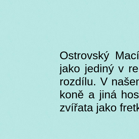
Ostrovský Mací
jako jediný v r
rozdílu. V naše
koně a jiná hos
zvířata jako fre