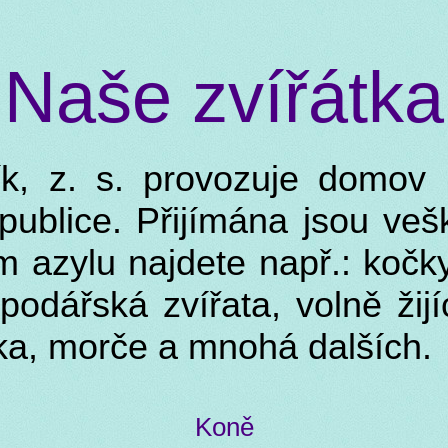
Naše zvířátka
k, z. s. provozuje domov p
epublice. Přijímána jsou veš
m azylu najdete např.: kočky
podářská zvířata, volně žij
tka, morče a mnohá dalších.
Koně