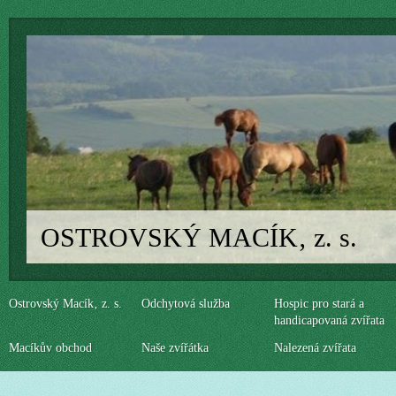
OSTROVSKÝ MACÍK‚ z. s.
Ostrovský Macík‚ z. s.
Odchytová služba
Hospic pro stará a
handicapovaná zvířata
Macíkův obchod
Naše zvířátka
Nalezená zvířata