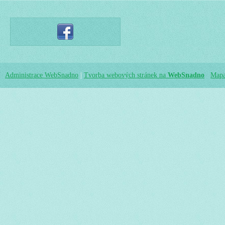
Administrace WebSnadno
|
Tvorba webových stránek na
WebSnadno
Mapa