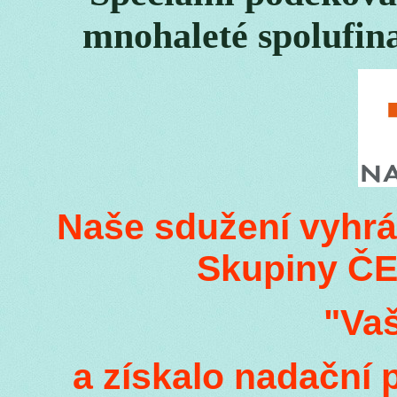
mnohaleté spolufin
Naše sdužení vyhrá
Skupiny ČE
"Va
a získalo nadační 