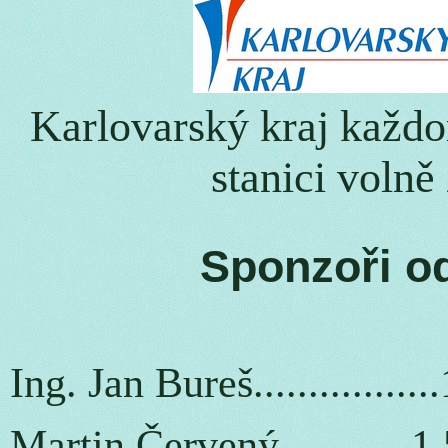
Karlovarský kraj každ
stanici volně
Sponzoři o
Ing. Jan Bureš...............
Martin Červený...........