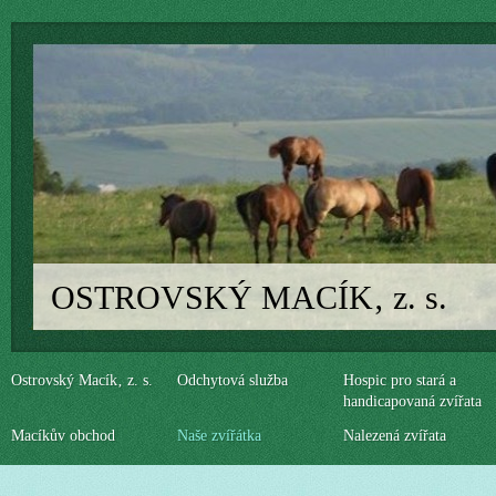
OSTROVSKÝ MACÍK‚ z. s.
Ostrovský Macík‚ z. s.
Odchytová služba
Hospic pro stará a
handicapovaná zvířata
Macíkův obchod
Naše zvířátka
Nalezená zvířata