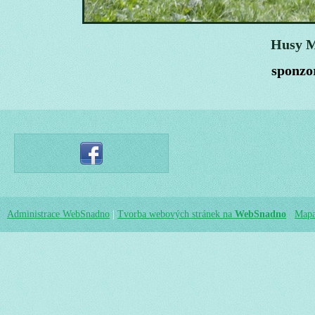
Husy M
sponzo
Administrace WebSnadno
|
Tvorba webových stránek na
WebSnadno
Mapa